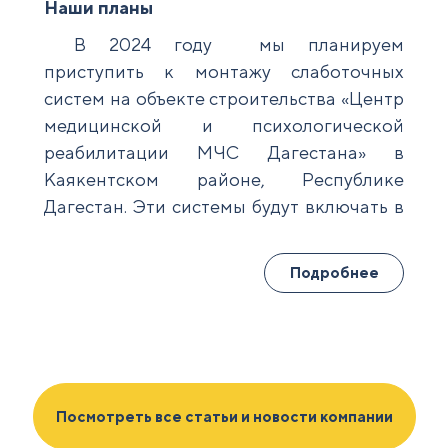
Наши планы
В 2024 году мы планируем
К
приступить к монтажу слаботочных
зда
систем на объекте строительства «Центр
пожа
медицинской и психологической
сам
реабилитации МЧС Дагестана» в
возн
Каякентском районе, Республике
важн
Дагестан. Эти системы будут включать в
помо
себя несколько ключевых
мини
коммуникаций, таких как интернет,
имущ
Подробнее
телевидение, телефония,
Н
видеонаблюдение, пожарная и охранная
пред
сигнализации, и многое другое.
по о
Основная цель установки
Наш
слаботочных систем на данном объекте
спец
Посмотреть все статьи и новости компании
заключается в обеспечении комфортных
это